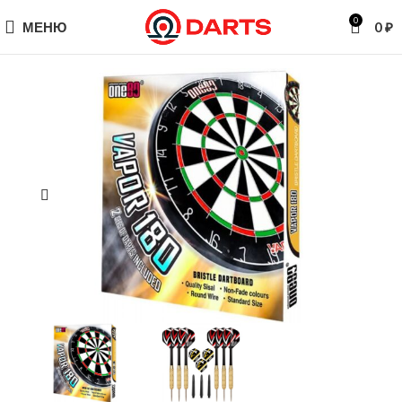
0
МЕНЮ
0
₽