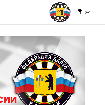
0
0
₽