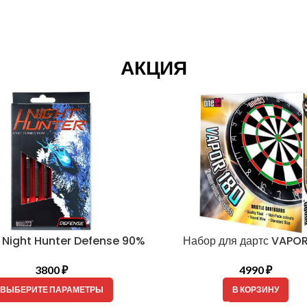
АКЦИЯ
ор для дартс VAPOR 180
Нейлоновый коврик с раз
4990
₽
7990
₽
В КОРЗИНУ
В КОРЗИНУ