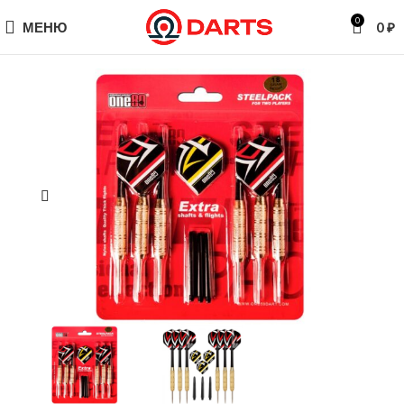
0
МЕНЮ
0
₽